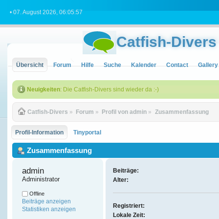
• 07. August 2026, 06:05:57
Catfish-Divers
Übersicht
Forum
Hilfe
Suche
Kalender
Contact
Gallery
Neuigkeiten
: Die Catfish-Divers sind wieder da :-)
Catfish-Divers
»
Forum
»
Profil von admin
»
Zusammenfassung
Profil-Information
Tinyportal
Zusammenfassung
admin 
Beiträge:
Administrator
Alter:
Offline
Beiträge anzeigen
Registriert:
Statistiken anzeigen
Lokale Zeit: