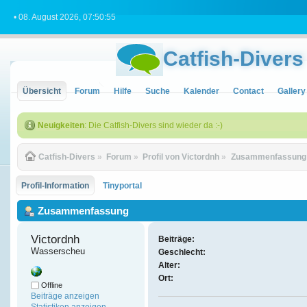
• 08. August 2026, 07:50:55
Catfish-Divers
Übersicht
Forum
Hilfe
Suche
Kalender
Contact
Gallery
Neuigkeiten
: Die Catfish-Divers sind wieder da :-)
Catfish-Divers
»
Forum
»
Profil von Victordnh
»
Zusammenfassung
Profil-Information
Tinyportal
Zusammenfassung
Victordnh 
Beiträge:
Wasserscheu
Geschlecht:
Alter:
Ort:
Offline
Beiträge anzeigen
Statistiken anzeigen