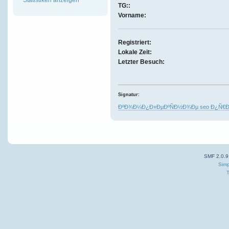
TG::
Vorname:
Registriert:
Lokale Zeit:
Letzter Besuch:
Signatur:
ÐºÐ¾Ð¼Ð¿Ð»ÐµÐºÑÐ½Ð¾Ðµ seo Ð¿Ñ€
SMF 2.0.9
Simp
T