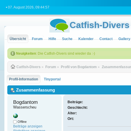
• 07. August 2026, 09:44:57
Catfish-Divers
Übersicht
Forum
Hilfe
Suche
Kalender
Contact
Gallery
Neuigkeiten
: Die Catfish-Divers sind wieder da :-)
Catfish-Divers
»
Forum
»
Profil von Bogdantom
»
Zusammenfassu
Profil-Information
Tinyportal
Zusammenfassung
Bogdantom 
Beiträge:
Wasserscheu
Geschlecht:
Alter:
Ort:
Offline
Beiträge anzeigen
Statistiken anzeigen