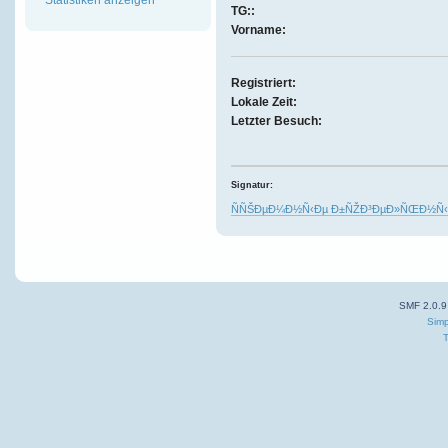
TG::
Vorname:
Registriert:
Lokale Zeit:
Letzter Besuch:
Signatur:
ÑÑŠÐµÐ¼Ð½Ñ‹Ðµ Ð±ÑŽÐ³ÐµÐ»ÑŒÐ½Ñ‹Ð
SMF 2.0.9
Simp
T