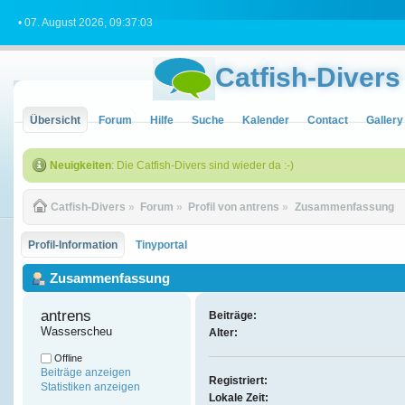
• 07. August 2026, 09:37:03
Catfish-Divers
Übersicht
Forum
Hilfe
Suche
Kalender
Contact
Gallery
Neuigkeiten
: Die Catfish-Divers sind wieder da :-)
Catfish-Divers
»
Forum
»
Profil von antrens
»
Zusammenfassung
Profil-Information
Tinyportal
Zusammenfassung
antrens 
Beiträge:
Wasserscheu
Alter:
Offline
Beiträge anzeigen
Registriert:
Statistiken anzeigen
Lokale Zeit: