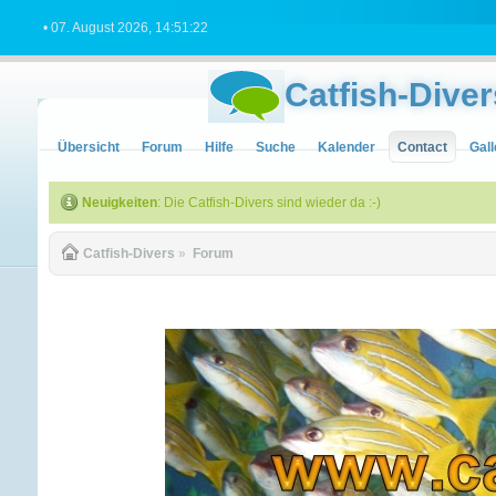
• 07. August 2026, 14:51:22
Catfish-Diver
Übersicht
Forum
Hilfe
Suche
Kalender
Contact
Gall
Neuigkeiten
: Die Catfish-Divers sind wieder da :-)
Catfish-Divers
»
Forum