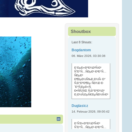
Shoutbox
Last 8 Shouts:
Bogdantom
06. März 2026, 03:30:36
Ð¨ÐµÐ»ÐºÐ¾Ð²Ñ‹Ð¹
ÑˆÐ°Ñ…ÑÐµÐ¹-Ð²Ð°Ñ…
ÑÐµÐ¹
Ð¶ÐµÐ½Ñ‰Ð¸Ð½Ñ‹ Ð°
Ñ‚Ð°ÐºÐ¶Ðµ ÑÐ¾Ð·Ð
´Ð°Ñ‚ÐµÐ»Ñ
.
Ð•ÑÑ‚ÑŒ Ñ‚Ð°ÐºÐ¾Ð¹
Ð¸Ð½Ñ‚ÐµÑ€ÐµÑÐ½Ñ‹Ð¹
Duglasicz
14. Februar 2026, 09:00:42
Ð¨Ñ‘Ð»ÐºÐ¾Ð²Ñ‹Ð¹
ÑˆÐ°Ñ…ÑÐµÐ¹-Ð²Ð°Ñ…
ÑÐµÐ¹ Ñ…