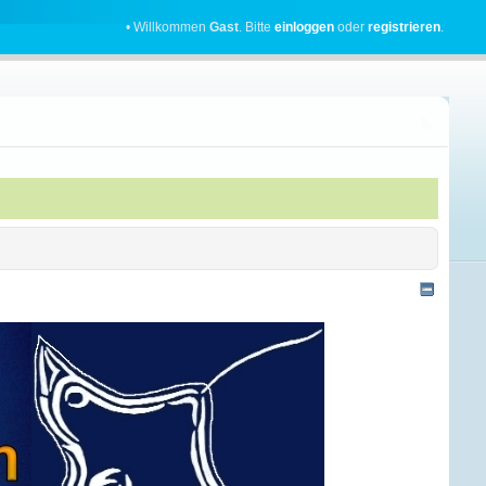
• Willkommen
Gast
. Bitte
einloggen
oder
registrieren
.