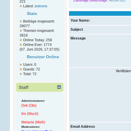
Zukünftige Geburtstage:
Nessie (62)
221
Latest:
antrens
Stats
Your Name:
Beiträge insgesamt:
39077
Subject
Themen insgesamt:
3816
Message
Online Today: 258
Online Ever: 1774
(07. Juni 2026, 17:37:05)
Benutzer Online
Users: 0
Guests: 72
Verifizie
Total: 72
Staff
Administratoren:
Dirk (Obi)
Iris (Wurzl)
Melanie (Melli)
Email Address
Moderatoren: