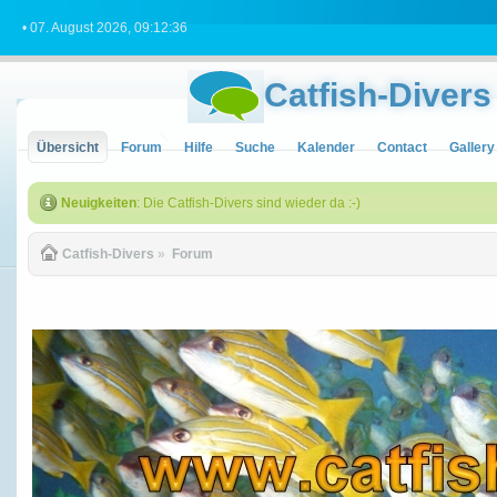
• 07. August 2026, 09:12:36
Catfish-Divers
Übersicht
Forum
Hilfe
Suche
Kalender
Contact
Gallery
Neuigkeiten
: Die Catfish-Divers sind wieder da :-)
Catfish-Divers
»
Forum