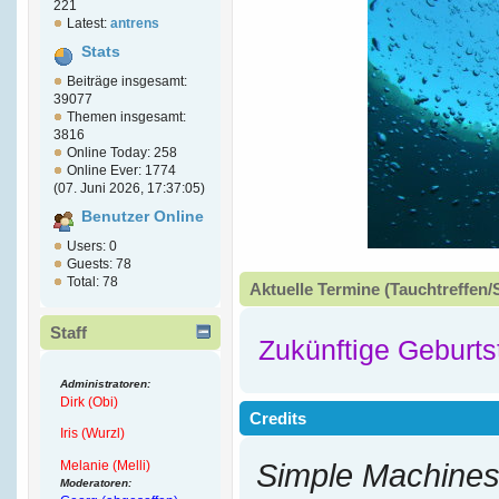
221
Latest:
antrens
Stats
Beiträge insgesamt:
39077
Themen insgesamt:
3816
Online Today: 258
Online Ever: 1774
(07. Juni 2026, 17:37:05)
Benutzer Online
Users: 0
Guests: 78
Total: 78
Aktuelle Termine (Tauchtreffen/
Staff
Zukünftige Geburts
Administratoren:
Dirk (Obi)
Credits
Iris (Wurzl)
Melanie (Melli)
Simple Machines
Moderatoren: