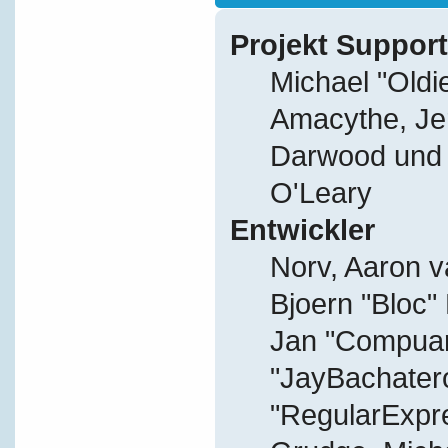
Projekt Support
Michael "Old
Amacythe, Je
Darwood und J
O'Leary
Entwickler
Norv, Aaron v
Bjoern "Bloc"
Jan "Compuart
"JayBachater
"RegularExpr