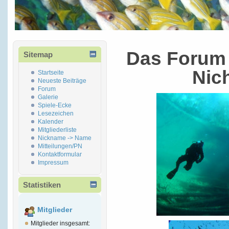
Das Forum 
Sitemap
Nic
Startseite
Neueste Beiträge
Forum
Galerie
Spiele-Ecke
Lesezeichen
Kalender
Mitgliederliste
Nickname -> Name
Mitteilungen/PN
Kontaktformular
Impressum
Statistiken
Mitglieder
Mitglieder insgesamt: