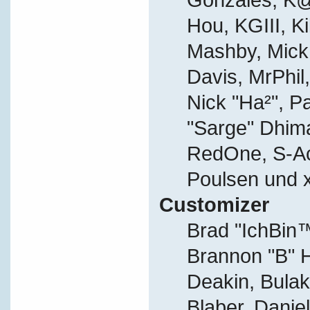
Hou, KGIII, Ki
Mashby, Mick G
Davis, MrPhil,
Nick "Ha²", P
"Sarge" Dhima
RedOne, S-A
Poulsen und 
Customizer
Brad "IchBi
Brannon "B" H
Deakin, Bulak
Blaber, Danie