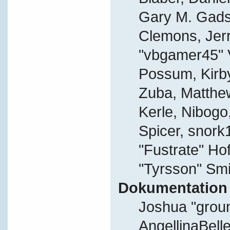
Gary M. Gads
Clemons, Jer
"vbgamer45" V
Possum, Kirb
Zuba, Matthe
Kerle, Nibogo,
Spicer, snork
"Fustrate" Ho
"Tyrsson" Smi
Dokumentation
Joshua "grou
AngellinaBelle