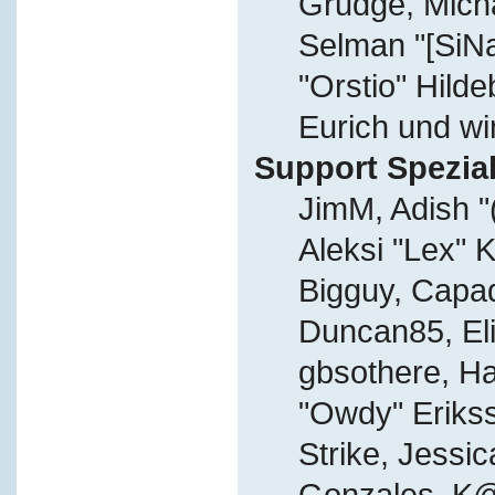
Grudge, Micha
Selman "[SiN
"Orstio" Hild
Eurich und wi
Support Spezial
JimM, Adish "
Aleksi "Lex" K
Bigguy, Capa
Duncan85, Eli
gbsothere, Ha
"Owdy" Eriks
Strike, Jessic
Gonzales, K@