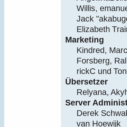
Willis, eman
Jack "akabug
Elizabeth Tra
Marketing
Kindred, Mar
Forsberg, Ral
rickC und Ton
Übersetzer
Relyana, Aky
Server Adminis
Derek Schwab
van Hoewijk