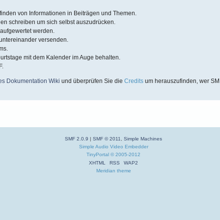
ffinden von Informationen in Beiträgen und Themen.
gen schreiben um sich selbst auszudrücken.
 aufgewertet werden.
untereinander versenden.
ums.
urtstage mit dem Kalender im Auge behalten.
F.
es Dokumentation Wiki
und überprüfen Sie die
Credits
um herauszufinden, wer SMF
SMF 2.0.9
|
SMF © 2011
,
Simple Machines
Simple Audio Video Embedder
TinyPortal
© 2005-2012
XHTML
RSS
WAP2
Meridian theme