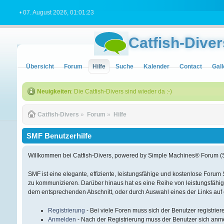
• 07. August 2026, 01:01:23
Catfish-Diver
Übersicht
Forum
Hilfe
Suche
Kalender
Contact
Gall
Neuigkeiten
: Die Catfish-Divers sind wieder da :-)
Catfish-Divers
»
Forum
»
Hilfe
SMF Benutzerhilfe
Willkommen bei Catfish-Divers, powered by Simple Machines® Forum (
SMF ist eine elegante, effiziente, leistungsfähige und kostenlose Foru
zu kommunizieren. Darüber hinaus hat es eine Reihe von leistungsfähi
dem entsprechenden Abschnitt, oder durch Auswahl eines der Links auf 
Registrierung
- Bei viele Foren muss sich der Benutzer registriere
Anmelden
- Nach der Registrierung muss der Benutzer sich anme