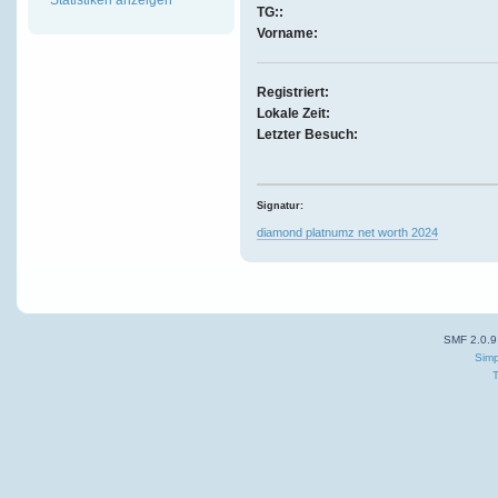
TG::
Vorname:
Registriert:
Lokale Zeit:
Letzter Besuch:
Signatur:
diamond platnumz net worth 2024
SMF 2.0.9
Simp
T