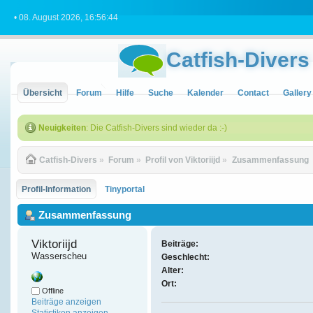
• 08. August 2026, 16:56:44
Catfish-Divers
Übersicht
Forum
Hilfe
Suche
Kalender
Contact
Gallery
Neuigkeiten
: Die Catfish-Divers sind wieder da :-)
Catfish-Divers
»
Forum
»
Profil von Viktoriijd
»
Zusammenfassung
Profil-Information
Tinyportal
Zusammenfassung
Viktoriijd 
Beiträge:
Wasserscheu
Geschlecht:
Alter:
Ort:
Offline
Beiträge anzeigen
Statistiken anzeigen