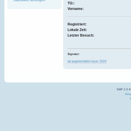
TG::
Vorname:
Registriert:
Lokale Zeit:
Letzter Besuch:
Signatur:
tal augmentation loyer 2024
SMF 2.0.9
Simp
T