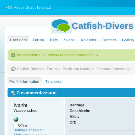
• 08. August 2026, 19:35:12
Catfish-Divers
Übersicht
Forum
Hilfe
Suche
Kalender
Contact
Gallery
Neuigkeiten
: Die Catfish-Divers sind wieder da :-)
Catfish-Divers
»
Forum
»
Profil von Ivanhti
»
Zusammenfassung
Profil-Information
Tinyportal
Zusammenfassung
Ivanhti 
Beiträge:
Wasserscheu
Geschlecht:
Alter:
Ort:
Offline
Beiträge anzeigen
Statistiken anzeigen