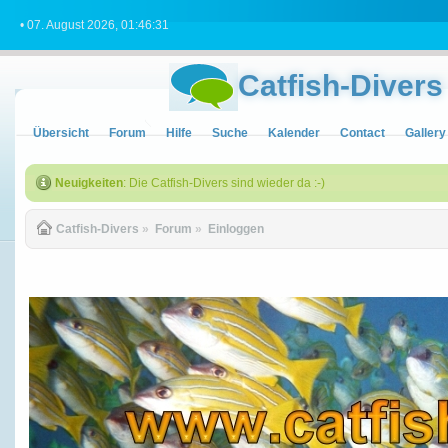
• 07. August 2026, 01:46:31
Catfish-Divers
Übersicht
Forum
Hilfe
Suche
Kalender
Contact
Gallery
Neuigkeiten
: Die Catfish-Divers sind wieder da :-)
Catfish-Divers
»
Forum
»
Einloggen