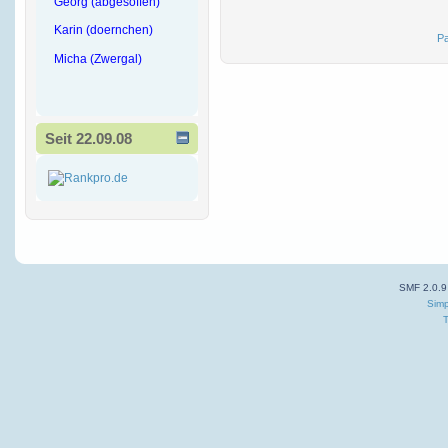
Georg (abgesoffen)
Karin (doernchen)
Pa
Micha (Zwergal)
Seit 22.09.08
SMF 2.0.9
Simp
T