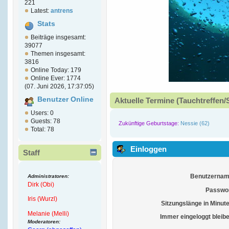
221
Latest:
antrens
Stats
Beiträge insgesamt:
39077
Themen insgesamt:
3816
Online Today: 179
Online Ever: 1774
(07. Juni 2026, 17:37:05)
Benutzer Online
Aktuelle Termine (Tauchtreffen/
Users: 0
Guests: 78
Zukünftige Geburtstage:
Nessie (62)
Total: 78
Einloggen
Staff
Benutzernam
Administratoren:
Dirk (Obi)
Passwor
Iris (Wurzl)
Sitzungslänge in Minut
Melanie (Melli)
Immer eingeloggt bleib
Moderatoren: