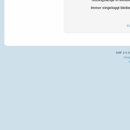
Sitzungslänge in Minut
Immer eingeloggt bleib
Pa
SMF 2.0.9
Simp
T