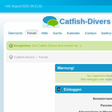
• 08. August 2026, 09:21:32
Catfish-Divers
Übersicht
Forum
Hilfe
Suche
Kalender
Contact
Gallery
Neuigkeiten
: Die Catfish-Divers sind wieder da :-)
Catfish-Divers
»
Forum
Warnung!
Nur registrierte Mitg
Bitte einloggen oder
regis
Einloggen
Benutzernam
Passwor