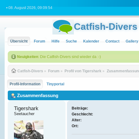
• 08. August 2026, 09:09:54
Catfish-Divers
Übersicht
Forum
Hilfe
Suche
Kalender
Contact
Gallery
Neuigkeiten
: Die Catfish-Divers sind wieder da :-)
Catfish-Divers
»
Forum
»
Profil von Tigershark
»
Zusammenfassun
Profil-Information
Tinyportal
Zusammenfassung
Tigershark 
Beiträge:
Seetaucher
Geschlecht:
Alter:
Ort: