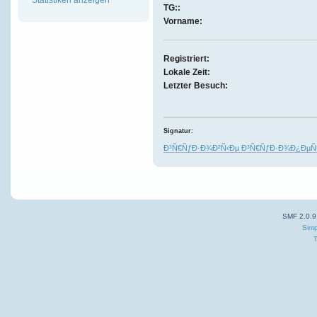
TG::
Vorname:
Registriert:
Lokale Zeit:
Letzter Besuch:
Signatur:
Ð³Ñ€ÑƒÐ·Ð¾Ð²Ñ‹Ðµ Ð³Ñ€ÑƒÐ·Ð¾Ð¿ÐµÑ€
SMF 2.0.9
Simp
T