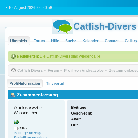
• 10. August 2026, 06:20:59
Catfish-Divers
Übersicht
Forum
Hilfe
Suche
Kalender
Contact
Gallery
Neuigkeiten
: Die Catfish-Divers sind wieder da :-)
Catfish-Divers
»
Forum
»
Profil von Andreaswbe
»
Zusammenfass
Profil-Information
Tinyportal
Zusammenfassung
Andreaswbe 
Beiträge:
Wasserscheu
Geschlecht:
Alter:
Ort:
Offline
Beiträge anzeigen
Statistiken anzeigen