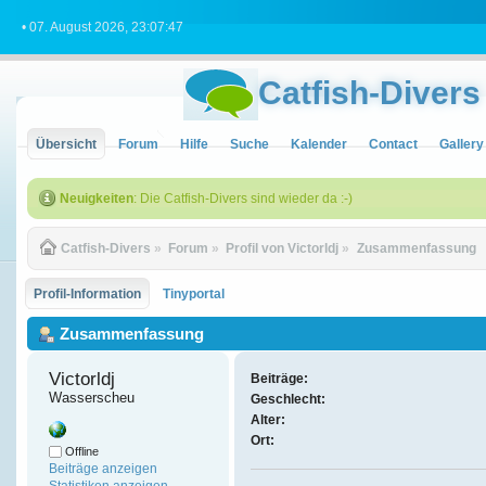
• 07. August 2026, 23:07:47
Catfish-Divers
Übersicht
Forum
Hilfe
Suche
Kalender
Contact
Gallery
Neuigkeiten
: Die Catfish-Divers sind wieder da :-)
Catfish-Divers
»
Forum
»
Profil von Victorldj
»
Zusammenfassung
Profil-Information
Tinyportal
Zusammenfassung
Victorldj 
Beiträge:
Wasserscheu
Geschlecht:
Alter:
Ort:
Offline
Beiträge anzeigen
Statistiken anzeigen