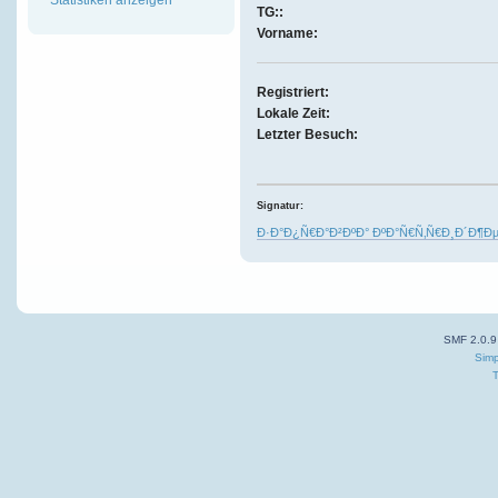
TG::
Vorname:
Registriert:
Lokale Zeit:
Letzter Besuch:
Signatur:
Ð·Ð°Ð¿Ñ€Ð°Ð²ÐºÐ° ÐºÐ°Ñ€Ñ‚Ñ€Ð¸Ð´Ð¶Ðµ
SMF 2.0.9
Simp
T