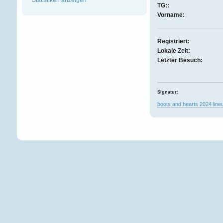
TG::
Vorname:
Registriert:
Lokale Zeit:
Letzter Besuch:
Signatur:
boots and hearts 2024 line