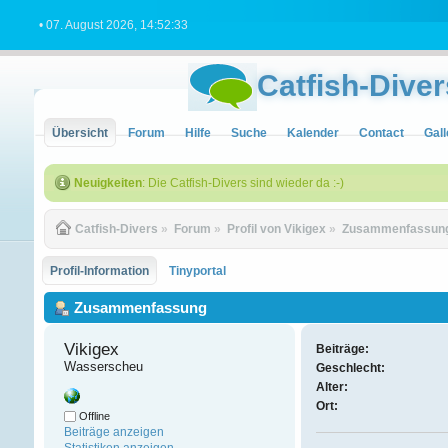
• 07. August 2026, 14:52:33
Catfish-Diver
Übersicht
Forum
Hilfe
Suche
Kalender
Contact
Gall
Neuigkeiten
: Die Catfish-Divers sind wieder da :-)
Catfish-Divers
»
Forum
»
Profil von Vikigex
»
Zusammenfassun
Profil-Information
Tinyportal
Zusammenfassung
Vikigex 
Beiträge:
Wasserscheu
Geschlecht:
Alter:
Ort:
Offline
Beiträge anzeigen
Statistiken anzeigen