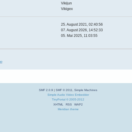
Vikijun
Vikigex
25. August 2021, 02:40:56
07. August 2026, 14:52:33
05. Mai 2025, 11:03:55
up
SMF 2.0.9
|
SMF © 2011
,
Simple Machines
Simple Audio Video Embedder
TinyPortal
© 2005-2012
XHTML
RSS
WAP2
Meridian theme