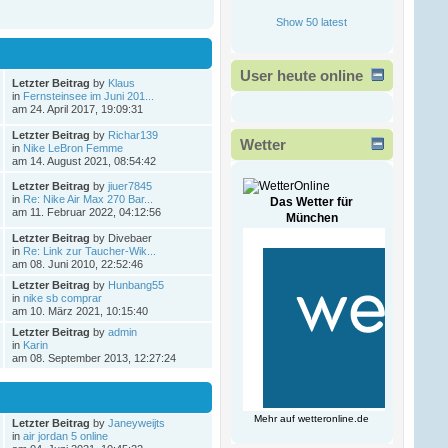
Ð¾Ð·ÑÐµÐ²Ð°
!
Show 50 latest
ÐšÐ°Ð¶Ð´Ð¾Ð¼Ñƒ
Ð¿Ñ€Ð¸Ð½Ñ‚ÐµÑ€Ñƒ
Ñ‡Ð¸
Ð¼Ð½Ð¾Ð³Ð¾Ñ„ÑƒÐ½ÐºÑ†Ð¸Ð¾Ð½Ð°
User heute online
Ð¿Ñ€Ð¸ÑÐ¿Ð¾Ñ
Letzter Beitrag
by
Klaus
in
Fernsteinsee im Juni 201...
am 24. April 2017, 19:09:31
Victorwrb
13. Februar 2026, 00:47:49
Letzter Beitrag
by
Richar139
Wetter
in
Nike LeBron Femme
am 14. August 2021, 08:54:42
Ð”Ð¾Ð±Ñ€Ñ‹Ð¹ Ð
Letzter Beitrag
by
jiuer7845
´ÐµÐ½ÑŒ
in
Re: Nike Air Max 270 Bar...
Ð³Ð¾ÑÐ¿Ð¾Ð´Ð°
!
Das Wetter für
am 11. Februar 2022, 04:12:56
München
Letzter Beitrag
by Divebaer
Ð ÐµÑˆÐµÐ½Ð¸Ðµ
in
Re: Link zur Taucher-Wik...
Ð²Ð»Ð°Ð´ÐµÐ»ÑŒÑ†Ð°
am 08. Juni 2010, 22:52:46
Ð±Ð¸Ð·Ð½ÐµÑÐ°
Ð·Ð°ÐºÐ°Ð·Ð°Ñ‚ÑŒ
Letzter Beitrag
by
Hunbang55
Ð½Ð¾Ð²Ñ‹Ð¹ ÑÐ°Ð¹Ñ‚
in
nike sb comprar
Ð¿Ð¾Ð´ Ð
am 10. März 2021, 10:15:40
Letzter Beitrag
by
admin
Bogdantom
in
Karin
am 08. September 2013, 12:27:24
08. Februar 2026, 16:38:09
Ð¨ÐµÐ»ÐºÐ¾Ð²Ñ‹Ð¹
ÑˆÐ°Ñ…ÑÐµÐ¹-Ð²Ð°Ñ…
Mehr auf
wetteronline.de
Letzter Beitrag
by
Janeyweijts
ÑÐµÐ¹ ÑÐ»Ð°Ð±Ñ‹Ð¹
in
air jordan 5 online
Ð¿Ð¾Ð» Ð°