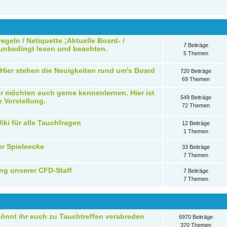
egeln / Netiquette ;Aktuelle Board- /
7 Beiträge
 unbedingt lesen und beachten.
5 Themen
;Hier stehen die Neuigkeiten rund um's Board
720 Beiträge
69 Themen
r möchten euch gerne kennenlernen. Hier ist
549 Beiträge
e Vorstellung.
72 Themen
iki für alle Tauchfragen
12 Beiträge
1 Themen
er Spieleecke
33 Beiträge
7 Themen
ung unserer CFD-Staff
7 Beiträge
7 Themen
könnt ihr euch zu Tauchtreffen verabreden
6970 Beiträge
370 Themen