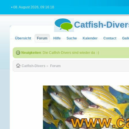
• 08. August 2026, 09:16:18
Catfish-Diver
Übersicht
Forum
Hilfe
Suche
Kalender
Contact
Gall
Neuigkeiten
: Die Catfish-Divers sind wieder da :-)
Catfish-Divers
»
Forum