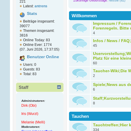
Zukünftige Geburtstage:
Nessie (62)
221
Latest:
antrens
Stats
Willkommen
Beiträge insgesamt:
Impressum / Forenr
39077
Forenregeln. Bitte
Themen insgesamt:
4
3816
Online Today: 83
Infos / News / FAQ
Online Ever: 1774
45
(07. Juni 2026, 17:37:05)
Uservorstellung;Wi
Benutzer Online
Platz für eine klein
60
Users: 0
Guests: 83
Taucher-Wiki;Die W
Total: 83
2
Spiele;News aus d
Staff
6
Staff;Kurzvorstell
Administratoren:
8
Dirk (Obi)
Iris (Wurzl)
Tauchen
Melanie (Melli)
Tauchtreffen;Hier 
Moderatoren:
334