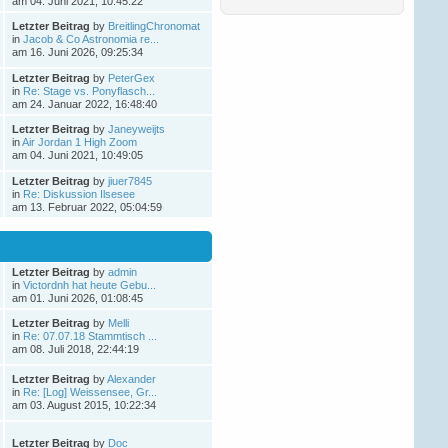
am 04. Juni 2021, 10:45:22
Ñ‚Ð°ÐºÐ¶Ðµ ÑÐ¾Ð·Ð¸Ð
´Ð°Ñ‚ÐµÐ»Ñ
.
Letzter Beitrag
by
BreitlingChronomat
ÐŸÑ€ÐµÐ
in
Jacob & Co Astronomia re...
´Ð»Ð°Ð³Ð°ÐµÐ¼
am 16. Juni 2026, 09:25:34
Ð’Ð°ÑˆÐµÐ¼Ñƒ
Letzter Beitrag
by
PeterGex
in
Re: Stage vs. Ponyflasch...
Andreaswbe
am 24. Januar 2022, 16:48:40
06. Februar 2026, 13:02:35
Letzter Beitrag
by
Janeyweijts
in
Air Jordan 1 High Zoom
am 04. Juni 2021, 10:49:05
Ð”Ð¾Ð±Ñ€Ð¾Ð³Ð¾
Ð²Ñ€ÐµÐ¼ÐµÐ½Ð¸
Letzter Beitrag
by
jiuer7845
ÑÑƒÑ‚Ð¾Ðº Ð´Ð°Ð¼Ñ‹
in
Re: Diskussion Ilsesee
Ð¸ Ð³Ð¾ÑÐ¿Ð¾Ð´Ð°
.
am 13. Februar 2022, 05:04:59
Ð•ÑÑ‚ÑŒ Ñ‚Ð°ÐºÐ¾Ð¹
Ð¸Ð½Ñ‚ÐµÑ€ÐµÑÐ½Ñ‹Ð¹
ÑÐ°Ð¹Ñ‚ Ð´Ð»Ñ Ð°Ñ€Ð
Victordnh
Letzter Beitrag
by
admin
in
Victordnh hat heute Gebu...
27. Dezember 2025,
am 01. Juni 2026, 01:08:45
16:51:56
Letzter Beitrag
by
Melli
in
Re: 07.07.18 Stammtisch ...
Ð”Ð¾Ð±Ñ€Ð¾Ð³Ð¾
am 08. Juli 2018, 22:44:19
Ð²Ñ€ÐµÐ¼ÐµÐ½Ð¸
ÑÑƒÑ‚Ð¾Ðº Ð´Ð°Ð¼Ñ‹
Letzter Beitrag
by
Alexander
Ð¸ Ð³Ð¾ÑÐ¿Ð¾Ð´Ð°
!
in
Re: [Log] Weissensee, Gr...
am 03. August 2015, 10:22:34
Ð‘Ð»Ð°Ð³Ð¾Ð´Ð°Ñ€Ñ
Ñ‚Ð¾Ð¼Ñƒ, Ñ‡Ñ‚Ð¾
Letzter Beitrag
by
Doc
Ð·Ð°Ð¿Ñ€Ð°Ð²ÐºÐ°