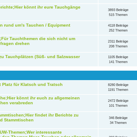
richte;Hier könnt ihr eure Tauchgänge
3893 Beiträge
515 Themen
n rund um's Tauchen / Equipment
4118 Beiträge
252 Themen
;Für Tauchthemen die sich nicht um
2311 Beiträge
-fragen drehen
208 Themen
 zu Tauchplätzen (Süß- und Salzwasser
1105 Beiträge
141 Themen
t Platz für Klatsch und Tratsch
8280 Beiträge
1191 Themen
che;Hier könnt ihr euch zu allgemeinen
2472 Beiträge
schen verabreden
101 Themen
ammtischen;Hier findet ihr Berichte zu
346 Beiträge
nd Stammtischen
34 Themen
UW-Themen;Wer interessante