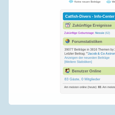
Keine neuen Beiträge
We
Catfish-Divers - Info-Center
Zukünftige Ereignisse
Zukünftige Geburtstage:
Nessie
(62)
Forumstatistiken
39077 Beiträge in 3816 Themen by 2
Letzter Beitrag:
"
Jacob & Co Astron
Anzeigen der neuesten Beiträge
[Weitere Statistiken]
Benutzer Online
83 Gäste, 0 Mitglieder
Am meisten online (heute):
83
. Am meiste