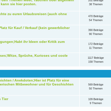
u den Themen Meer, Tauchen oder allgemein
202 Beiträge
 kann sie hier posten.
38 Themen
chte zu euren Urlaubsreisen (auch ohne
470 Beiträge
54 Themen
Platz für Kauf / Verkauf (kein gewerblicher
390 Beiträge
90 Themen
ungen;Habt ihr Ideen oder Kritik zum
172 Beiträge
11 Themen
ses;Witze, Sprüche, Kurioses und coole
1117 Beiträge
158 Themen
ichten / Anekdoten;Hier ist Platz für eine
tierischen Mitbewohner und für Geschichten
569 Beiträge
50 Themen
 Tier
109 Beiträge
9 Themen