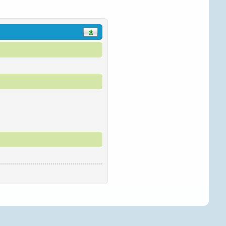
ÐºÐ°Ñ€Ñ‚Ñ€Ð¸Ð´Ð¶ÐµÐ¹