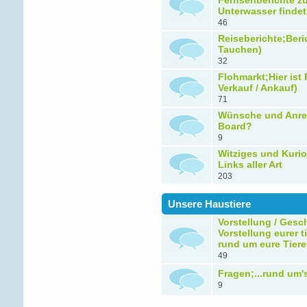
Fernsehberichte z
Unterwasser findet
46
Reiseberichte;Beri
Tauchen)
32
Flohmarkt;Hier ist 
Verkauf / Ankauf)
71
Wünsche und Anreg
Board?
9
Witziges und Kurio
Links aller Art
203
Unsere Haustiere
Vorstellung / Gesch
Vorstellung eurer 
rund um eure Tiere
49
Fragen;...rund um's
9