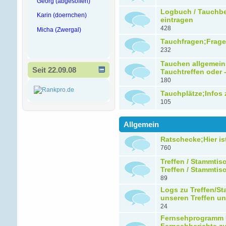
Georg (abgesoffen)
Logbuch / Tauchbe
Karin (doernchen)
eintragen
428
Micha (Zwergal)
Tauchfragen;Frage
232
Tauchen allgemein
Seit 22.09.08
Tauchtreffen oder 
180
Tauchplätze;Infos
105
Allgemein
Ratschecke;Hier is
760
Treffen / Stammtis
Treffen / Stammti
89
Logs zu Treffen/St
unseren Treffen u
24
Fernsehprogramm 