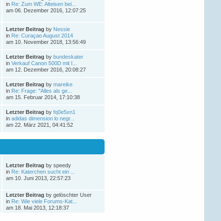
in
Re: Zum WE: Alteisen bei...
ÐºÐ°Ñ€Ñ‚Ñ€
am 06. Dezember 2016, 12:07:25
Victorwrb
Letzter Beitrag
by
Nessie
27. Dezember 2025,
in
Re: Curaçao August 2014
08:26:27
am 10. November 2018, 13:56:49
Letzter Beitrag
by
bundeskater
ÐŸÑ€Ð¸Ð²ÐµÑ‚ Ð
in
Verkauf Canon 500D mit I...
´Ð°Ð¼Ñ‹ Ð¸
am 12. Dezember 2016, 20:08:27
Ð³Ð¾ÑÐ¿Ð¾Ð´Ð°
!
Letzter Beitrag
by
mareike
in
Re: Frage: "Alles als ge...
Ð‘Ð»Ð°Ð³Ð¾Ð´Ð°Ñ€Ñ
am 15. Februar 2014, 17:10:38
Ñ‚Ð¾Ð¼Ñƒ, Ñ‡Ñ‚Ð¾
Ð·Ð°Ð¿Ñ€Ð°Ð²ÐºÐ°
ÐºÐ°Ñ€Ñ‚Ñ€Ð¸Ð´Ð¶ÐµÐ¹
Letzter Beitrag
by
fq0e5xn1
Ð¾ÑÑƒÑ‰ÐµÑÑ‚Ð²Ð
in
adidas dimension lo negr...
am 22. März 2021, 04:41:52
Victorldj
26. Dezember 2025,
19:03:52
Letzter Beitrag
by speedy
ÐŸÑ€Ð¸Ð²ÐµÑ‚ÑÑ‚Ð²ÑƒÑŽ
in
Re: Katerchen sucht ein ...
Ð’Ð°Ñ Ð´Ð°Ð¼Ñ‹ Ð¸
am 10. Juni 2013, 22:57:23
Ð³Ð¾ÑÐ¿Ð¾Ð´Ð°
!
Letzter Beitrag
by gelöschter User
in
Re: Wie viele Forums-Kat...
Ð‘Ð»Ð°Ð³Ð¾Ð´Ð°Ñ€Ñ
am 18. Mai 2013, 12:18:37
Ñ‚Ð¾Ð¼Ñƒ, Ñ‡Ñ‚Ð¾
Ð·Ð°Ð¿Ñ€Ð°Ð²ÐºÐ°