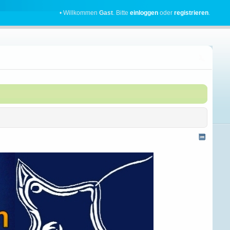
• Willkommen
Gast
. Bitte
einloggen
oder
registrieren
.