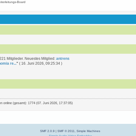
iterleitungs-Board
21 Mitglieder. Neuestes Mitglied:
antrens
omia re...
"
( 16. Juni 2026, 09:25:34 )
n online (gesamt): 1774 (07. Juni 2026, 17:37:05)
SMF 2.0.9
|
SMF © 2011
,
Simple Machines
Simple Audio Video Embedder