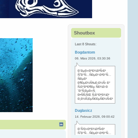
Shoutbox
Last 8 Shouts:
Bogdantom
06. März 2026, 03:30:36
Ð¨ÐµÐ»ÐºÐ¾Ð²Ñ‹Ð¹
ÑˆÐ°Ñ…ÑÐµÐ¹-Ð²Ð°Ñ…
ÑÐµÐ¹
Ð¶ÐµÐ½Ñ‰Ð¸Ð½Ñ‹ Ð°
Ñ‚Ð°ÐºÐ¶Ðµ ÑÐ¾Ð·Ð
´Ð°Ñ‚ÐµÐ»Ñ
.
Ð•ÑÑ‚ÑŒ Ñ‚Ð°ÐºÐ¾Ð¹
Ð¸Ð½Ñ‚ÐµÑ€ÐµÑÐ½Ñ‹Ð¹
Duglasicz
14. Februar 2026, 09:00:42
Ð¨Ñ‘Ð»ÐºÐ¾Ð²Ñ‹Ð¹
ÑˆÐ°Ñ…ÑÐµÐ¹-Ð²Ð°Ñ…
ÑÐµÐ¹ Ñ…