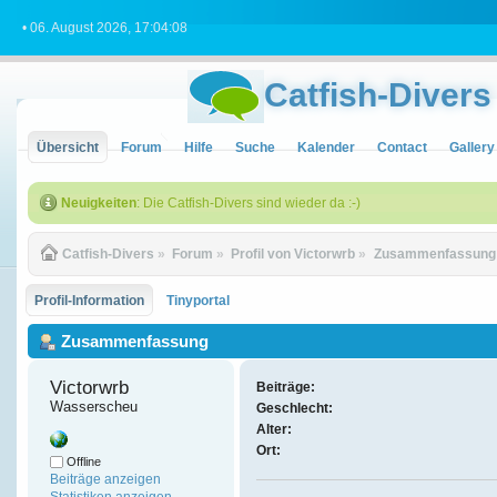
• 06. August 2026, 17:04:08
Catfish-Divers
Übersicht
Forum
Hilfe
Suche
Kalender
Contact
Gallery
Neuigkeiten
: Die Catfish-Divers sind wieder da :-)
Catfish-Divers
»
Forum
»
Profil von Victorwrb
»
Zusammenfassung
Profil-Information
Tinyportal
Zusammenfassung
Victorwrb 
Beiträge:
Wasserscheu
Geschlecht:
Alter:
Ort:
Offline
Beiträge anzeigen
Statistiken anzeigen