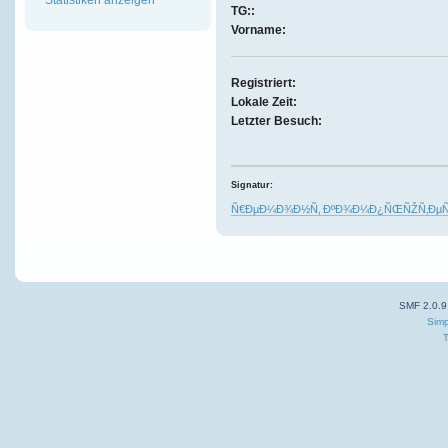
TG::
Vorname:
Registriert:
Lokale Zeit:
Letzter Besuch:
Signatur:
Ñ€ÐµÐ¼Ð¾Ð½Ñ‚ ÐºÐ¾Ð¼Ð¿ÑŒÑŽÑ‚ÐµÑ€
SMF 2.0.9
Simp
T