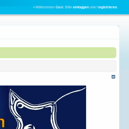
• Willkommen
Gast
. Bitte
einloggen
oder
registrieren
.