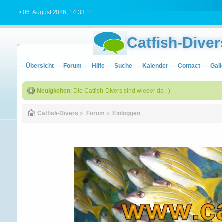
• 06. August 2026, 14:33:11
Catfish-Diver
Übersicht
Forum
Hilfe
Suche
Kalender
Contact
Gall
Neuigkeiten
: Die Catfish-Divers sind wieder da :-)
Catfish-Divers
»
Forum
»
Einloggen