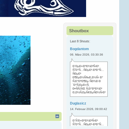
Shoutbox
Last 8 Shouts:
Bogdantom
06. März 2026, 03:30:36
Ð¨ÐµÐ»ÐºÐ¾Ð²Ñ‹Ð¹
ÑˆÐ°Ñ…ÑÐµÐ¹-Ð²Ð°Ñ…
ÑÐµÐ¹
Ð¶ÐµÐ½Ñ‰Ð¸Ð½Ñ‹ Ð°
Ñ‚Ð°ÐºÐ¶Ðµ ÑÐ¾Ð·Ð
´Ð°Ñ‚ÐµÐ»Ñ
.
Ð•ÑÑ‚ÑŒ Ñ‚Ð°ÐºÐ¾Ð¹
Ð¸Ð½Ñ‚ÐµÑ€ÐµÑÐ½Ñ‹Ð¹
Duglasicz
14. Februar 2026, 09:00:42
Ð¨Ñ‘Ð»ÐºÐ¾Ð²Ñ‹Ð¹
ÑˆÐ°Ñ…ÑÐµÐ¹-Ð²Ð°Ñ…
ÑÐµÐ¹ Ñ…