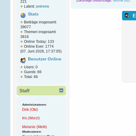
Zukünftige Geburtstage:
Nessie (62)
221
Latest:
antrens
Stats
E
Beiträge insgesamt:
39077
Themen insgesamt:
3816
Online Today: 133
Online Ever: 1774
(07. Juni 2026, 17:37:05)
Benutzer Online
Users: 0
Guests: 66
Total: 66
Staff
Administratoren:
Dirk (Obi)
Iris (Wurzl)
Melanie (Melli)
Moderatoren: