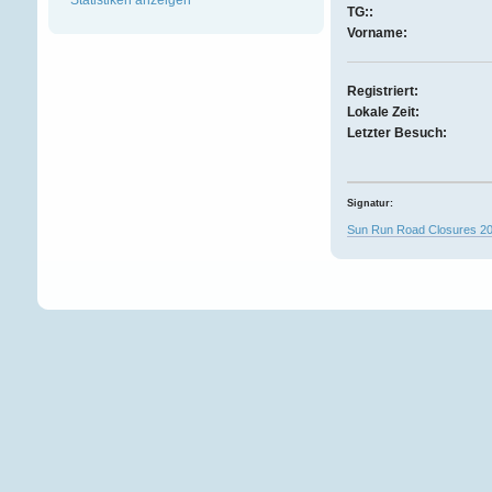
TG::
Vorname:
Registriert:
Lokale Zeit:
Letzter Besuch:
Signatur:
Sun Run Road Closures 2