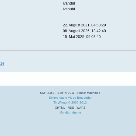
Ivandul
Ivanuht
22. August 2021, 04:53:29
08. August 2026, 13:42:40
15. Mai 2025, 09:03:40
024
SMF 2.0.9
|
SMF © 2011
,
Simple Machines
Simple Audio Video Embedder
TinyPortal
© 2005-2012
XHTML
RSS
WAP2
Meridian theme