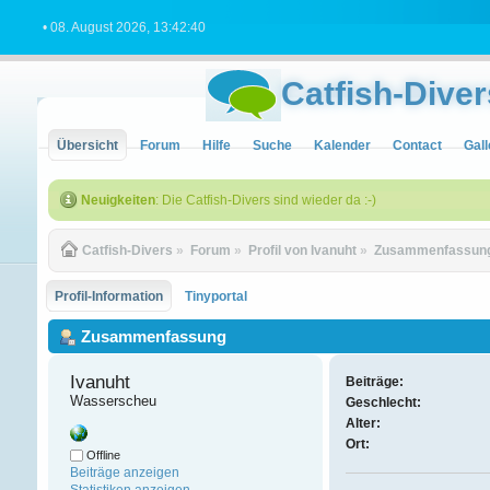
• 08. August 2026, 13:42:40
Catfish-Diver
Übersicht
Forum
Hilfe
Suche
Kalender
Contact
Gall
Neuigkeiten
: Die Catfish-Divers sind wieder da :-)
Catfish-Divers
»
Forum
»
Profil von Ivanuht
»
Zusammenfassun
Profil-Information
Tinyportal
Zusammenfassung
Ivanuht 
Beiträge:
Wasserscheu
Geschlecht:
Alter:
Ort:
Offline
Beiträge anzeigen
Statistiken anzeigen