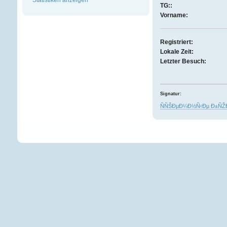
TG::
Vorname:
Registriert:
Lokale Zeit:
Letzter Besuch:
Signatur:
ÑÑŠÐµÐ¼Ð½Ñ‹Ðµ Ð±ÑŽ