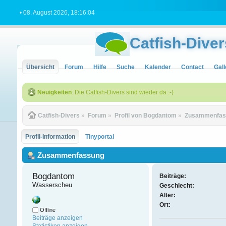
• 08. August 2026, 18:16:04
Catfish-Diver
Übersicht
Forum
Hilfe
Suche
Kalender
Contact
Gall
Neuigkeiten
: Die Catfish-Divers sind wieder da :-)
Catfish-Divers
»
Forum
»
Profil von Bogdantom
»
Zusammenfas
Profil-Information
Tinyportal
Zusammenfassung
Bogdantom 
Beiträge:
Wasserscheu
Geschlecht:
Alter:
Ort:
Offline
Beiträge anzeigen
Statistiken anzeigen