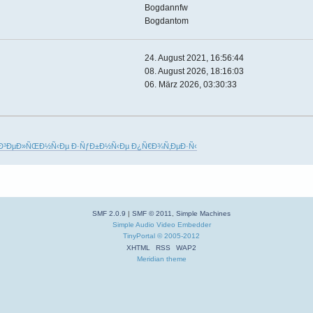
Bogdannfw
Bogdantom
24. August 2021, 16:56:44
08. August 2026, 18:16:03
06. März 2026, 03:30:33
Ð³ÐµÐ»ÑŒÐ½Ñ‹Ðµ Ð·ÑƒÐ±Ð½Ñ‹Ðµ Ð¿Ñ€Ð¾Ñ‚ÐµÐ·Ñ‹
SMF 2.0.9
|
SMF © 2011
,
Simple Machines
Simple Audio Video Embedder
TinyPortal
© 2005-2012
XHTML
RSS
WAP2
Meridian theme