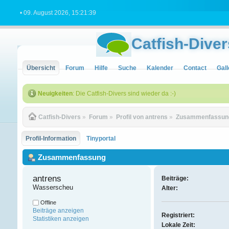
• 09. August 2026, 15:21:39
Catfish-Diver
Übersicht
Forum
Hilfe
Suche
Kalender
Contact
Gall
Neuigkeiten
: Die Catfish-Divers sind wieder da :-)
Catfish-Divers
»
Forum
»
Profil von antrens
»
Zusammenfassun
Profil-Information
Tinyportal
Zusammenfassung
antrens 
Beiträge:
Wasserscheu
Alter:
Offline
Beiträge anzeigen
Registriert:
Statistiken anzeigen
Lokale Zeit: