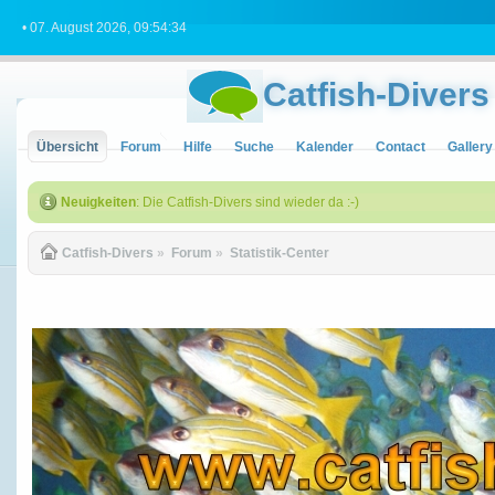
• 07. August 2026, 09:54:34
Catfish-Divers
Übersicht
Forum
Hilfe
Suche
Kalender
Contact
Gallery
Neuigkeiten
: Die Catfish-Divers sind wieder da :-)
Catfish-Divers
»
Forum
»
Statistik-Center