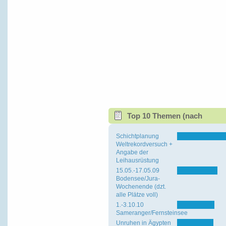
Top 10 Themen (nach
Antworten)
Schichtplanung
Weltrekordversuch +
Angabe der
Leihausrüstung
15.05.-17.05.09
Bodensee/Jura-
Wochenende (dzt.
alle Plätze voll)
1.-3.10.10
Sameranger/Fernsteinsee
Unruhen in Ägypten