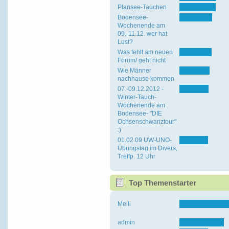
Plansee-Tauchen
Bodensee-
Wochenende am
09.-11.12. wer hat
Lust?
Was fehlt am neuen
Forum/ geht nicht
Wie Männer
nachhause kommen
07.-09.12.2012 -
Winter-Tauch-
Wochenende am
Bodensee- "DIE
Ochsenschwanztour"
:)
01.02.09 UW-UNO-
Übungstag im Divers,
Treffp. 12 Uhr
Top Themenstarter
Melli
admin