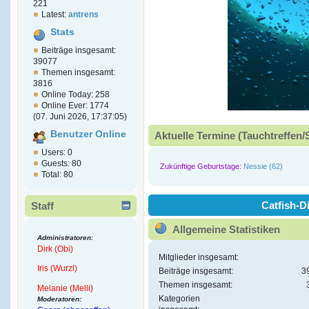
221
Latest:
antrens
Stats
Beiträge insgesamt:
39077
Themen insgesamt:
3816
Online Today: 258
Online Ever: 1774
(07. Juni 2026, 17:37:05)
Benutzer Online
Aktuelle Termine (Tauchtreffen/
Users: 0
Guests: 80
Zukünftige Geburtstage:
Nessie (62)
Total: 80
Catfish-Di
Staff
Allgemeine Statistiken
Administratoren:
Dirk (Obi)
Mitglieder insgesamt:
Iris (Wurzl)
Beiträge insgesamt:
3
Themen insgesamt:
Melanie (Melli)
Kategorien
Moderatoren: