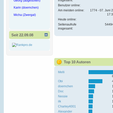
insgesamt:
Georg (abgesoffen)
Benutzer online:
Karin (doernchen)
Am meisten online:
1774 - 07. Juni 
17:
Micha (Zwergal)
Heute online:
Seitenaufrufe
5449
insgesamt:
Seit 22.09.08
Top 10 Autoren
Melli
Obi
doernchen
Doc
Nessie
ilk
Charley4001
Alexander