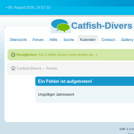
• 06. August 2026, 16:07:32
Catfish-Divers
Übersicht
Forum
Hilfe
Suche
Kalender
Contact
Gallery
Neuigkeiten
: Die Catfish-Divers sind wieder da :-)
Catfish-Divers
»
Forum
Ein Fehler ist aufgetreten!
Ungültiger Jahreswert.
SMF 2.0.9
Simp