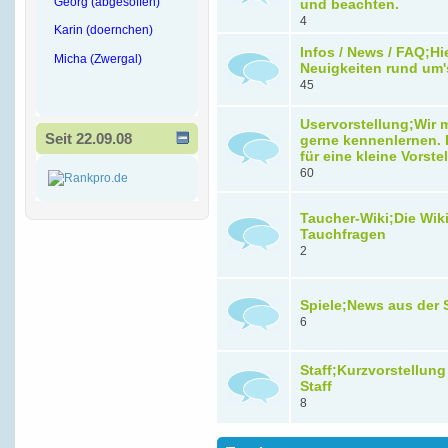
Georg (abgesoffen)
und beachten.
4
Karin (doernchen)
Infos / News / FAQ;Hi
Micha (Zwergal)
Neuigkeiten rund um'
45
Uservorstellung;Wir
Seit 22.09.08
gerne kennenlernen. H
für eine kleine Vorste
60
Taucher-Wiki;Die Wiki 
Tauchfragen
2
Spiele;News aus der 
6
Staff;Kurzvorstellung
Staff
8