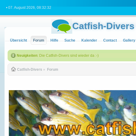
• 07. August 2026, 08:32:32
Catfish-Divers
Übersicht
Forum
Hilfe
Suche
Kalender
Contact
Gallery
Neuigkeiten
: Die Catfish-Divers sind wieder da :-)
Catfish-Divers
»
Forum