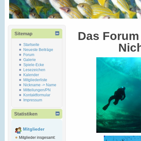
Das Forum 
Sitemap
Nic
Startseite
Neueste Beiträge
Forum
Galerie
Spiele-Ecke
Lesezeichen
Kalender
Mitgliederliste
Nickname -> Name
Mitteilungen/PN
Kontaktformular
Impressum
Statistiken
Mitglieder
Mitglieder insgesamt: