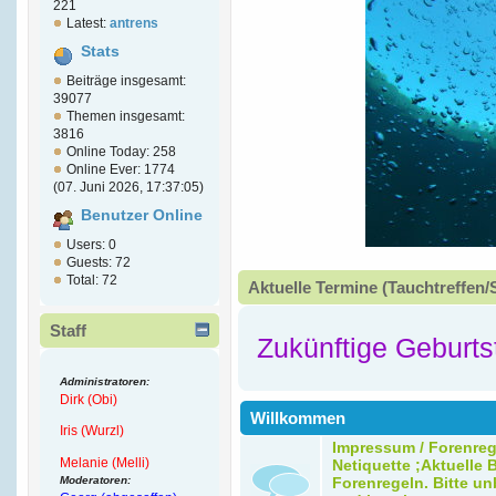
221
Latest:
antrens
Stats
Beiträge insgesamt:
39077
Themen insgesamt:
3816
Online Today: 258
Online Ever: 1774
(07. Juni 2026, 17:37:05)
Benutzer Online
Users: 0
Guests: 72
Total: 72
Aktuelle Termine (Tauchtreffen/
Staff
Zukünftige Geburts
Administratoren:
Dirk (Obi)
Willkommen
Iris (Wurzl)
Impressum / Forenreg
Melanie (Melli)
Netiquette ;Aktuelle B
Moderatoren:
Forenregeln. Bitte un