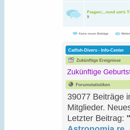
Fragen;...rund um's T
9
Keine neuen Beiträge
Weiter
Catfish-Divers - Info-Center
Zukünftige Ereignisse
Zukünftige Geburts
Forumstatistiken
39077 Beiträge 
Mitglieder. Neue
Letzter Beitrag:
Astronomia re..