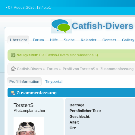
• 07. August 2026, 13:45:51
Catfish-Divers
Übersicht
Forum
Hilfe
Suche
Kalender
Contact
Gallery
Neuigkeiten
: Die Catfish-Divers sind wieder da :-)
Catfish-Divers
»
Forum
»
Profil von TorstenS
»
Zusammenfassung
Profil-Information
Tinyportal
Zusammenfassung
TorstenS 
Beiträge:
Pfützenplantscher
Persönlicher Text:
Geschlecht:
Alter:
Ort: