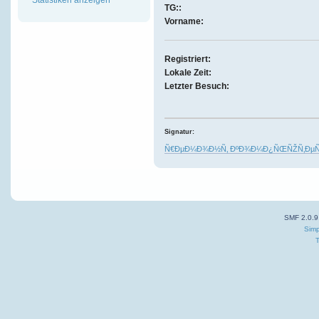
TG::
Vorname:
Registriert:
Lokale Zeit:
Letzter Besuch:
Signatur:
Ñ€ÐµÐ¼Ð¾Ð½Ñ‚ ÐºÐ¾Ð¼Ð¿ÑŒÑŽÑ‚ÐµÑ€
SMF 2.0.9
Simp
T