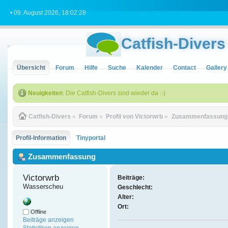
• 09. August 2026, 18:02:28
Catfish-Divers
Übersicht
Forum
Hilfe
Suche
Kalender
Contact
Gallery
Neuigkeiten
: Die Catfish-Divers sind wieder da :-)
Catfish-Divers
»
Forum
»
Profil von Victorwrb
»
Zusammenfassung
Profil-Information
Tinyportal
Zusammenfassung
Victorwrb 
Beiträge:
Wasserscheu
Geschlecht:
Alter:
Ort:
Offline
Beiträge anzeigen
Statistiken anzeigen