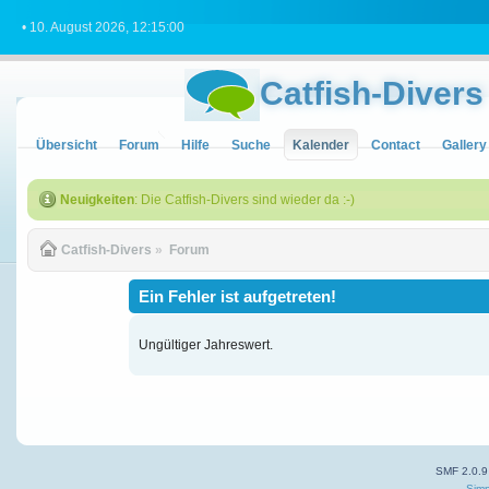
• 10. August 2026, 12:15:00
Catfish-Divers
Übersicht
Forum
Hilfe
Suche
Kalender
Contact
Gallery
Neuigkeiten
: Die Catfish-Divers sind wieder da :-)
Catfish-Divers
»
Forum
Ein Fehler ist aufgetreten!
Ungültiger Jahreswert.
SMF 2.0.9
Simp