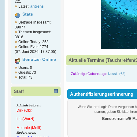
221
Latest:
antrens
Stats
Beiträge insgesamt:
39077
Themen insgesamt:
3816
Online Today: 258
Online Ever: 1774
(07. Juni 2026, 17:37:05)
Benutzer Online
Aktuelle Termine (Tauchtreffen/
Users: 0
Guests: 73
Zukünftige Geburtstage:
Nessie (62)
Total: 73
Staff
Authentifizierungserinnerung
Administratoren:
Wenn Sie Ihre Login Daten vergessen h
Dirk (Obi)
starten, geben Sie bitte Ihr
Benutzername/E-Mai
Iris (Wurzl)
Melanie (Melli)
Moderatoren: