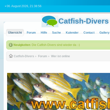
• 06. August 2026, 21:38:56
Catfish-Divers
Übersicht
Forum
Hilfe
Suche
Kalender
Contact
Gallery
Neuigkeiten
: Die Catfish-Divers sind wieder da :-)
Catfish-Divers
»
Forum
»
Wer ist online