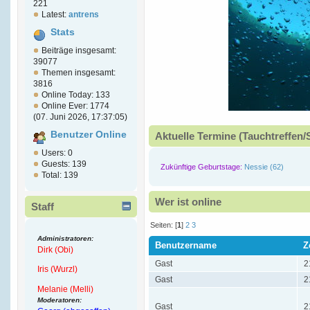
221
Latest:
antrens
Stats
Beiträge insgesamt:
39077
Themen insgesamt:
3816
Online Today: 133
Online Ever: 1774
(07. Juni 2026, 17:37:05)
Benutzer Online
Aktuelle Termine (Tauchtreffen/
Users: 0
Guests: 139
Zukünftige Geburtstage:
Nessie (62)
Total: 139
Wer ist online
Staff
Seiten: [
1
]
2
3
Administratoren:
Benutzername
Z
Dirk (Obi)
Gast
2
Iris (Wurzl)
Gast
2
Melanie (Melli)
Moderatoren:
Gast
2