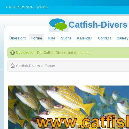
• 07. August 2026, 14:40:35
Catfish-Divers
Übersicht
Forum
Hilfe
Suche
Kalender
Contact
Gallery
Neuigkeiten
: Die Catfish-Divers sind wieder da :-)
Catfish-Divers
»
Forum