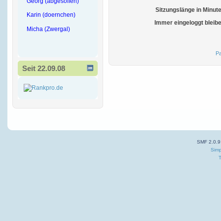
Georg (abgesoffen)
Sitzungslänge in Minut
Karin (doernchen)
Immer eingeloggt bleib
Micha (Zwergal)
Pa
Seit 22.09.08
SMF 2.0.9
Simp
T