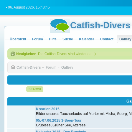
• 06. August 2026, 15:48:45
Catfish-Divers
Übersicht
Forum
Hilfe
Suche
Kalender
Contact
Gallery
Neuigkeiten
: Die Catfish-Divers sind wieder da :-)
Catfish-Divers
»
Forum
»
Gallery
SEARCH
Ga
Kroatien 2015
Bilder unseres Tauchurlaubs auf Murter mit Micha, Georg, Me
05.-07.06.2015 3-Seen-Tour
Grüblsee, Grüner See, Attersee
Kalender 2015 - Das Ergebnis