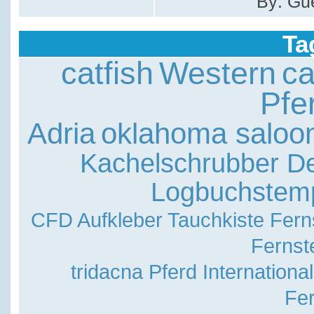
By: Gu
Ta
catfish
Western
ca
Pfe
Adria
oklahoma saloon
Kachelschrubber D
Logbuchstem
CFD Aufkleber Tauchkiste
Fern
Fernst
tridacna
Pferd International
Fer