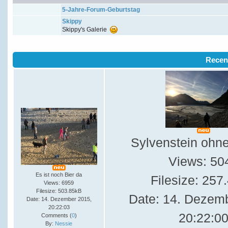
5-Jahre-Forum-Geburtstag
Skippy
Skippy's Galerie
Recen
Sylvenstein ohn
Views: 50
Es ist noch Bier da
Filesize: 257
Views: 6959
Filesize: 503.85kB
Date: 14. Dezem
Date: 14. Dezember 2015,
20:22:03
20:22:0
Comments (
0
)
By:
Nessie