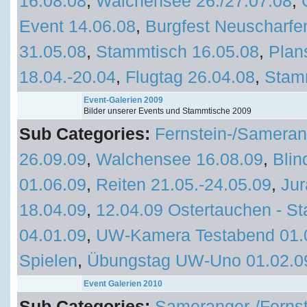
16.08.08
,
Walchensee 26./27.07.08
,
Event 14.06.08
,
Burgfest Neuscharfe
31.05.08
,
Stammtisch 16.05.08
,
Plan
18.04.-20.04
,
Flugtag 26.04.08
,
Stam
Event-Galerien 2009
Bilder unserer Events und Stammtische 2009
Sub Categories:
Fernstein-/Sameran
26.09.09
,
Walchensee 16.08.09
,
Blin
01.06.09
,
Reiten 21.05.-24.05.09
,
Jur
18.04.09
,
12.04.09 Ostertauchen - St
04.01.09
,
UW-Kamera Testabend 01.
Spielen
,
Übungstag UW-Uno 01.02.0
Event Galerien 2010
Sub Categories:
Sameranger-/Fernst