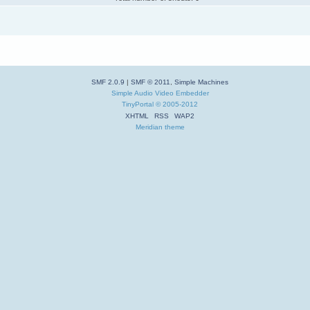
SMF 2.0.9
|
SMF © 2011
,
Simple Machines
Simple Audio Video Embedder
TinyPortal
© 2005-2012
XHTML
RSS
WAP2
Meridian theme