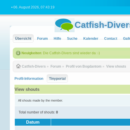
• 06. August 2026, 07:43:19
Catfish-Diver
Übersicht
Forum
Hilfe
Suche
Kalender
Contact
Gall
Neuigkeiten
: Die Catfish-Divers sind wieder da :-)
Catfish-Divers
»
Forum
»
Profil von Bogdantom
»
View shouts
Profil-Information
Tinyportal
View shouts
All shouts made by the member.
Total number of shouts:
0
Datum