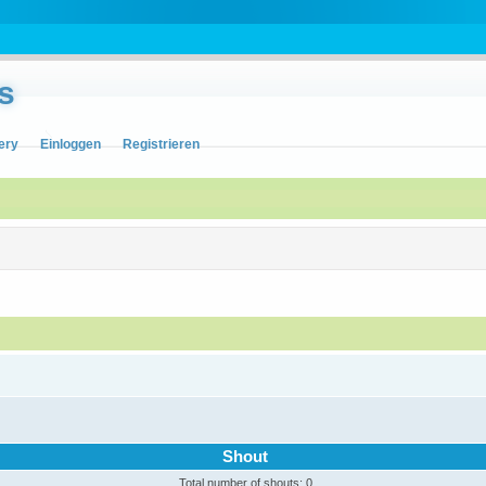
s
ery
Einloggen
Registrieren
Shout
Total number of shouts: 0