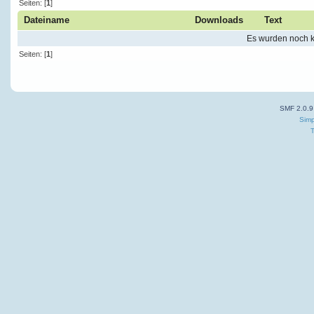
Seiten: [
1
]
Dateiname
Downloads
Text
Es wurden noch ke
Seiten: [
1
]
SMF 2.0.9
Simp
T