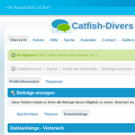
• 06. August 2026, 13:26:47
Catfish-Divers
Übersicht
Forum
Hilfe
Suche
Kalender
Contact
Gallery
Neuigkeiten
: Die Catfish-Divers sind wieder da :-)
Catfish-Divers
»
Forum
»
Profil von Victorwrb
»
Beiträge anzeigen
Profil-Information
Tinyportal
Beiträge anzeigen
Diese Sektion erlaubt es ihnen alle Beiträge dieses Mitglieds zu sehen. Beachten si
Nachrichten
Themen
Dateianhänge
Dateianhänge - Victorwrb