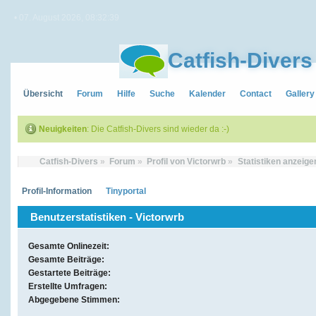
• 07. August 2026, 08:32:39
Catfish-Divers
Übersicht
Forum
Hilfe
Suche
Kalender
Contact
Gallery
Neuigkeiten
: Die Catfish-Divers sind wieder da :-)
Catfish-Divers
»
Forum
»
Profil von Victorwrb
»
Statistiken anzeige
Profil-Information
Tinyportal
Benutzerstatistiken - Victorwrb
Gesamte Onlinezeit:
Gesamte Beiträge:
Gestartete Beiträge:
Erstellte Umfragen:
Abgegebene Stimmen: