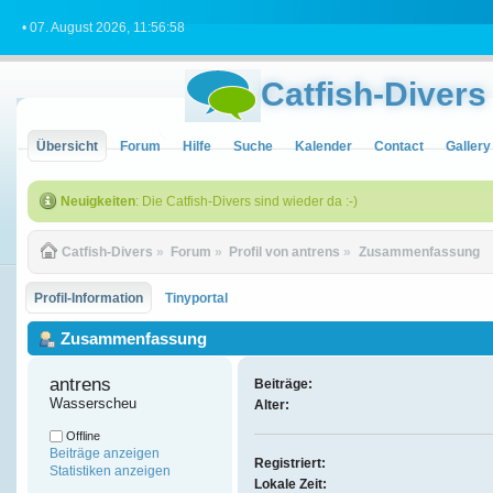
• 07. August 2026, 11:56:58
Catfish-Divers
Übersicht
Forum
Hilfe
Suche
Kalender
Contact
Gallery
Neuigkeiten
: Die Catfish-Divers sind wieder da :-)
Catfish-Divers
»
Forum
»
Profil von antrens
»
Zusammenfassung
Profil-Information
Tinyportal
Zusammenfassung
antrens 
Beiträge:
Wasserscheu
Alter:
Offline
Beiträge anzeigen
Registriert:
Statistiken anzeigen
Lokale Zeit: