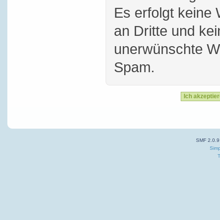
Es erfolgt keine
an Dritte und ke
unerwünschte W
Spam.
SMF 2.0.9
Simp
T