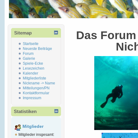
Das Forum 
Sitemap
Nic
Startseite
Neueste Beiträge
Forum
Galerie
Spiele-Ecke
Lesezeichen
Kalender
Mitgliederliste
Nickname -> Name
Mitteilungen/PN
Kontaktformular
Impressum
Statistiken
Mitglieder
Mitglieder insgesamt: