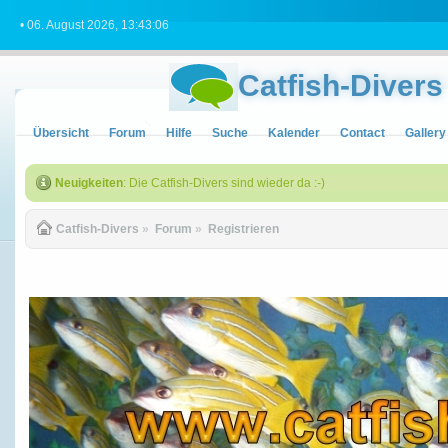
• 06. August 2026, 13:43:06
Catfish-Divers
Übersicht
Forum
Hilfe
Suche
Kalender
Contact
Gallery
Neuigkeiten
: Die Catfish-Divers sind wieder da :-)
Catfish-Divers
»
Forum
»
Registrieren