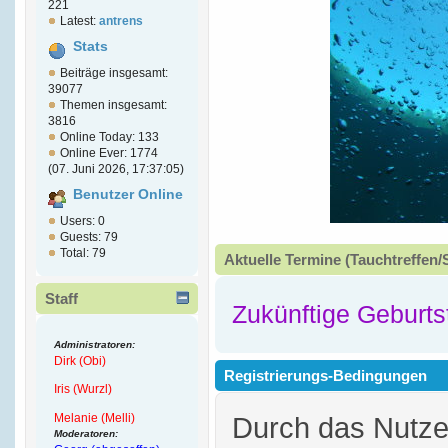
221
Latest:
antrens
Stats
Beiträge insgesamt:
39077
Themen insgesamt:
3816
Online Today: 133
Online Ever: 1774
(07. Juni 2026, 17:37:05)
Benutzer Online
Users: 0
Guests: 79
Total: 79
Aktuelle Termine (Tauchtreffen/
Staff
Zukünftige Geburts
Administratoren:
Dirk (Obi)
Registrierungs-Bedingungen
Iris (Wurzl)
Melanie (Melli)
Durch das Nutz
Moderatoren: