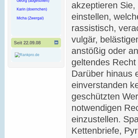
Georg (abgesoffen)
akzeptieren Sie,
Karin (doernchen)
einstellen, welch
Micha (Zwergal)
rassistisch, vera
vulgär, belästige
Seit 22.09.08
anstößig oder a
geltendes Recht 
Darüber hinaus e
einverstanden ke
geschützten Wer
notwendigen Rec
einzustellen. S
Kettenbriefe, P