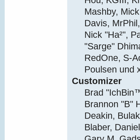
Mashby, Mick G
Davis, MrPhil,
Nick "Ha²", P
"Sarge" Dhima
RedOne, S-A
Poulsen und 
Customizer
Brad "IchBi
Brannon "B" H
Deakin, Bulak
Blaber, Danie
Gary M. Gads