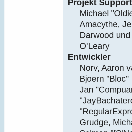
Projekt Support
Michael "Old
Amacythe, Je
Darwood und J
O'Leary
Entwickler
Norv, Aaron v
Bjoern "Bloc"
Jan "Compuart
"JayBachater
"RegularExpr
Grudge, Micha