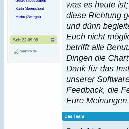
Georg (abgesoffen)
was es heute ist;
Karin (doernchen)
diese Richtung g
Micha (Zwergal)
und dünn begleit
Euch nicht mögl
Seit 22.09.08
betrifft alle Benu
Dingen die Chart
Dank für das Ins
unserer Software
Feedback, die F
Eure Meinungen
Das Team