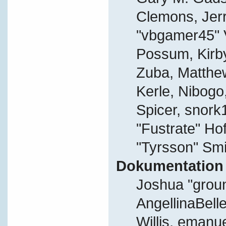
Clemons, Jer
"vbgamer45" V
Possum, Kirb
Zuba, Matthe
Kerle, Nibogo,
Spicer, snork
"Fustrate" Ho
"Tyrsson" Smi
Dokumentation
Joshua "grou
AngellinaBelle
Willis, eman