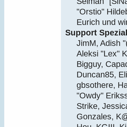
Selman "[SiN
"Orstio" Hild
Eurich und wi
Support Spezial
JimM, Adish "
Aleksi "Lex" K
Bigguy, Capa
Duncan85, Eli
gbsothere, Ha
"Owdy" Eriks
Strike, Jessic
Gonzales, K@
Hou, KGIII, Ki