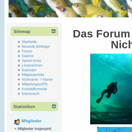
Das Forum 
Sitemap
Nic
Startseite
Neueste Beiträge
Forum
Galerie
Spiele-Ecke
Lesezeichen
Kalender
Mitgliederliste
Nickname -> Name
Mitteilungen/PN
Kontaktformular
Impressum
Statistiken
Mitglieder
Mitglieder insgesamt: