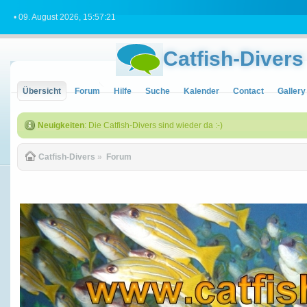
• 09. August 2026, 15:57:21
Catfish-Divers
Übersicht
Forum
Hilfe
Suche
Kalender
Contact
Gallery
Neuigkeiten
: Die Catfish-Divers sind wieder da :-)
Catfish-Divers
»
Forum