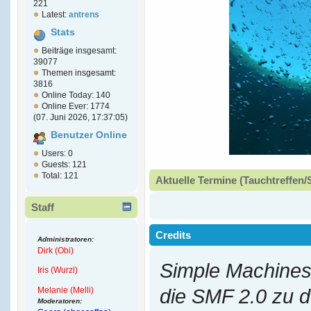
221
Latest:
antrens
Stats
Beiträge insgesamt:
39077
Themen insgesamt:
3816
Online Today: 140
Online Ever: 1774
(07. Juni 2026, 17:37:05)
Benutzer Online
Users: 0
Guests: 121
Total: 121
Aktuelle Termine (Tauchtreffen/
Staff
Credits
Administratoren:
Dirk (Obi)
Simple Machines
Iris (Wurzl)
Melanie (Melli)
die SMF 2.0 zu 
Moderatoren: