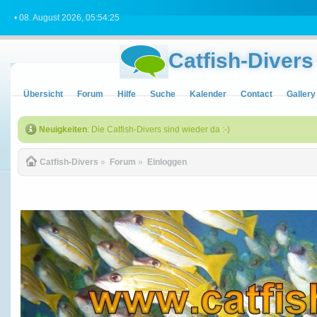
• 08. August 2026, 05:54:25
Catfish-Divers
Übersicht
Forum
Hilfe
Suche
Kalender
Contact
Gallery
Neuigkeiten
: Die Catfish-Divers sind wieder da :-)
Catfish-Divers
»
Forum
»
Einloggen