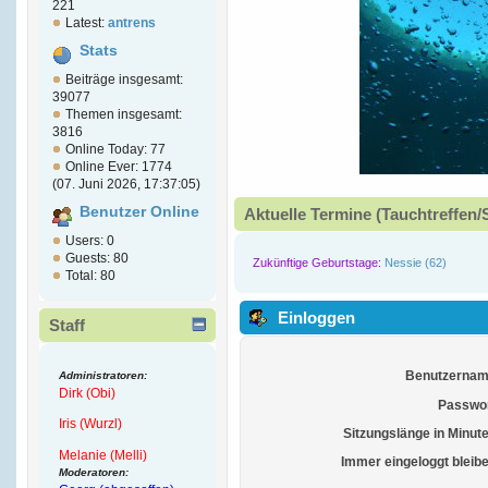
221
Latest:
antrens
Stats
Beiträge insgesamt:
39077
Themen insgesamt:
3816
Online Today: 77
Online Ever: 1774
(07. Juni 2026, 17:37:05)
Benutzer Online
Aktuelle Termine (Tauchtreffen/
Users: 0
Guests: 80
Zukünftige Geburtstage:
Nessie (62)
Total: 80
Einloggen
Staff
Benutzernam
Administratoren:
Dirk (Obi)
Passwor
Iris (Wurzl)
Sitzungslänge in Minut
Melanie (Melli)
Immer eingeloggt bleib
Moderatoren: