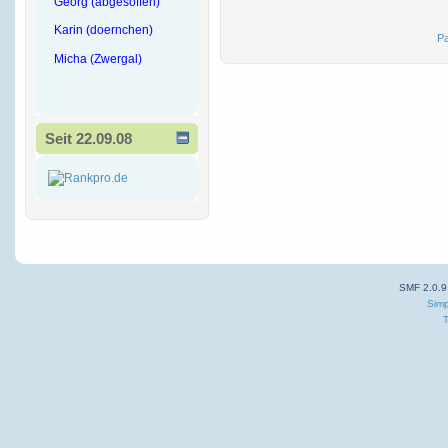
Georg (abgesoffen)
Karin (doernchen)
Pa
Micha (Zwergal)
Seit 22.09.08
SMF 2.0.9
Simp
T