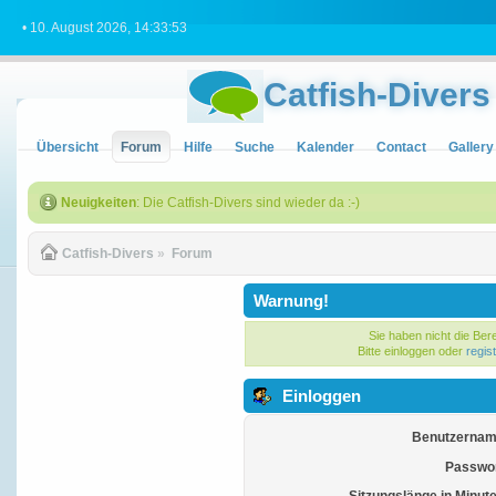
• 10. August 2026, 14:33:53
Catfish-Divers
Übersicht
Forum
Hilfe
Suche
Kalender
Contact
Gallery
Neuigkeiten
: Die Catfish-Divers sind wieder da :-)
Catfish-Divers
»
Forum
Warnung!
Sie haben nicht die Ber
Bitte einloggen oder
regis
Einloggen
Benutzernam
Passwor