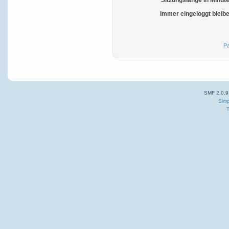
Sitzungslänge in Minut
Immer eingeloggt bleib
Pa
SMF 2.0.9
Simp
T