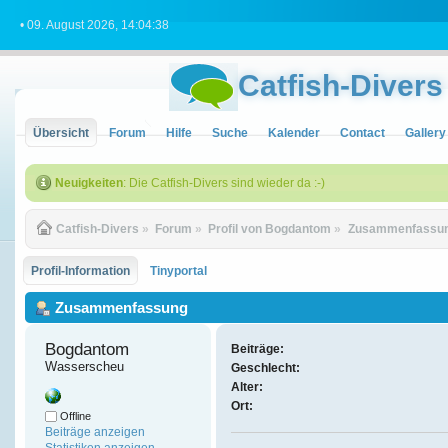
• 09. August 2026, 14:04:38
Catfish-Divers
Übersicht
Forum
Hilfe
Suche
Kalender
Contact
Gallery
Neuigkeiten
: Die Catfish-Divers sind wieder da :-)
Catfish-Divers
»
Forum
»
Profil von Bogdantom
»
Zusammenfassu
Profil-Information
Tinyportal
Zusammenfassung
Bogdantom 
Beiträge:
Wasserscheu
Geschlecht:
Alter:
Ort:
Offline
Beiträge anzeigen
Statistiken anzeigen