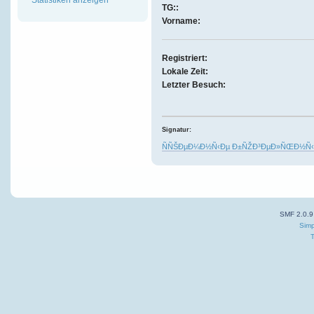
TG::
Vorname:
Registriert:
Lokale Zeit:
Letzter Besuch:
Signatur:
ÑÑŠÐµÐ¼Ð½Ñ‹Ðµ Ð±ÑŽÐ³ÐµÐ»ÑŒÐ½Ñ‹Ð
SMF 2.0.9
Simp
T