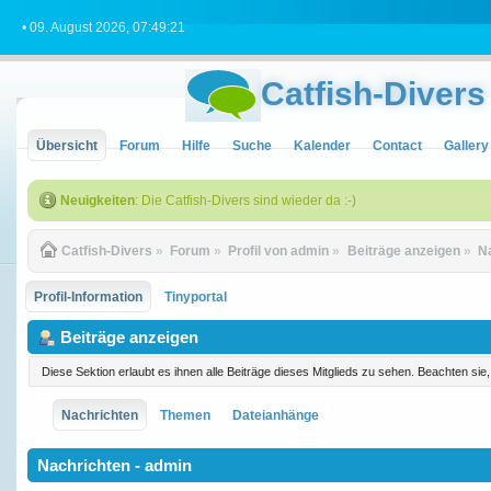
• 09. August 2026, 07:49:21
Catfish-Divers
Übersicht
Forum
Hilfe
Suche
Kalender
Contact
Gallery
Neuigkeiten
: Die Catfish-Divers sind wieder da :-)
Catfish-Divers
»
Forum
»
Profil von admin
»
Beiträge anzeigen
»
N
Profil-Information
Tinyportal
Beiträge anzeigen
Diese Sektion erlaubt es ihnen alle Beiträge dieses Mitglieds zu sehen. Beachten si
Nachrichten
Themen
Dateianhänge
Nachrichten - admin