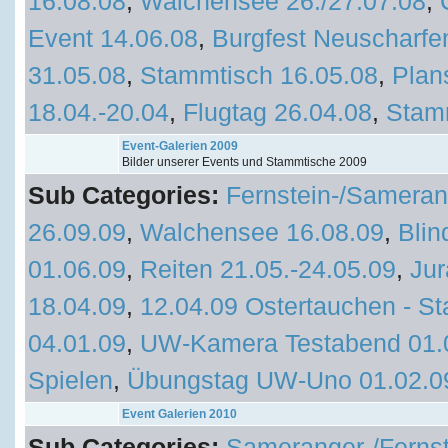
16.08.08
,
Walchensee 26./27.07.08
,
Event 14.06.08
,
Burgfest Neuscharfe
31.05.08
,
Stammtisch 16.05.08
,
Plan
18.04.-20.04
,
Flugtag 26.04.08
,
Stam
Event-Galerien 2009
Bilder unserer Events und Stammtische 2009
Sub Categories:
Fernstein-/Sameran
26.09.09
,
Walchensee 16.08.09
,
Blin
01.06.09
,
Reiten 21.05.-24.05.09
,
Jur
18.04.09
,
12.04.09 Ostertauchen - St
04.01.09
,
UW-Kamera Testabend 01.
Spielen
,
Übungstag UW-Uno 01.02.0
Event Galerien 2010
Sub Categories:
Sameranger-/Fernst