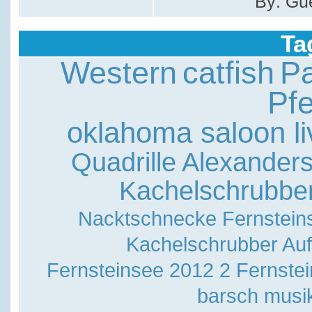
By: Gu
Ta
Western
catfish
Pa
Pf
oklahoma saloon li
Quadrille
Alexander
Kachelschrubbe
Nacktschnecke
Fernstein
Kachelschrubber
Auf
Fernsteinsee 2012 2
Fernste
barsch
musik