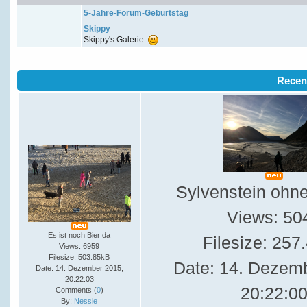
5-Jahre-Forum-Geburtstag
Skippy
Skippy's Galerie
Recen
Sylvenstein ohn
Views: 50
Es ist noch Bier da
Filesize: 257
Views: 6959
Filesize: 503.85kB
Date: 14. Dezem
Date: 14. Dezember 2015,
20:22:03
20:22:0
Comments (
0
)
By:
Nessie