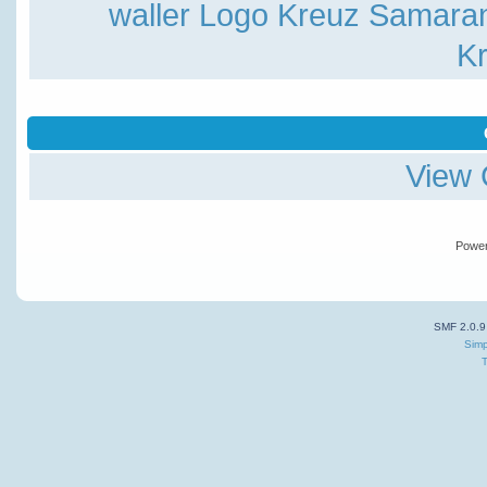
waller
Logo
Kreuz Samara
Kr
View 
Powe
SMF 2.0.9
Simp
T