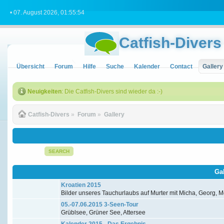
• 07. August 2026, 01:55:54
Catfish-Divers
Übersicht
Forum
Hilfe
Suche
Kalender
Contact
Gallery
Neuigkeiten
: Die Catfish-Divers sind wieder da :-)
Catfish-Divers
»
Forum
»
Gallery
SEARCH
Ga
Kroatien 2015
Bilder unseres Tauchurlaubs auf Murter mit Micha, Georg, Me
05.-07.06.2015 3-Seen-Tour
Grüblsee, Grüner See, Attersee
Kalender 2015 - Das Ergebnis