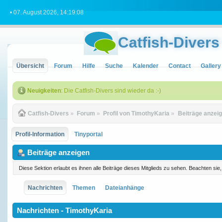
• 07. August 2026, 14:19:08
Catfish-Divers
Übersicht
Forum
Hilfe
Suche
Kalender
Contact
Gallery
Neuigkeiten
: Die Catfish-Divers sind wieder da :-)
Catfish-Divers
»
Forum
»
Profil von TimothyKaria
»
Beiträge anzei
Profil-Information
Tinyportal
Beiträge anzeigen
Diese Sektion erlaubt es ihnen alle Beiträge dieses Mitglieds zu sehen. Beachten si
Nachrichten
Themen
Dateianhänge
Nachrichten - TimothyKaria