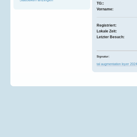
TG::
Vorname:
Registriert:
Lokale Zeit:
Letzter Besuch:
Signatur:
tal augmentation loyer 202