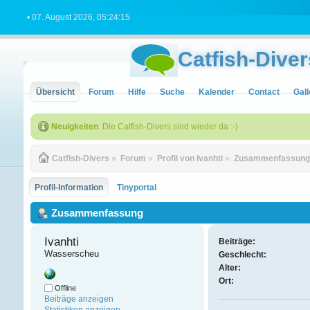
• 07. August 2026, 05:24:15
Catfish-Diver
Übersicht
Forum
Hilfe
Suche
Kalender
Contact
Gall
Neuigkeiten
: Die Catfish-Divers sind wieder da :-)
Catfish-Divers
»
Forum
»
Profil von Ivanhti
»
Zusammenfassun
Profil-Information
Tinyportal
Zusammenfassung
Ivanhti 
Beiträge:
Wasserscheu
Geschlecht:
Alter:
Ort:
Offline
Beiträge anzeigen
Statistiken anzeigen