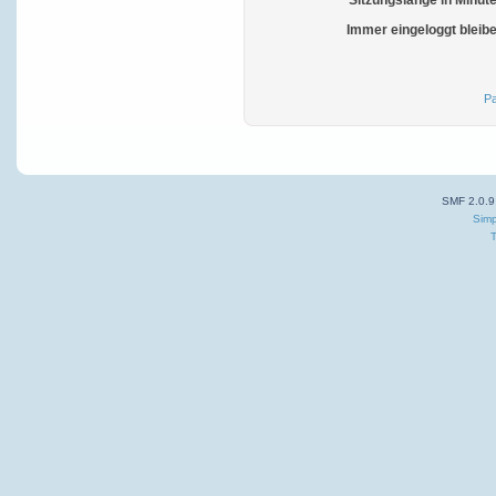
Sitzungslänge in Minut
Immer eingeloggt bleib
Pa
SMF 2.0.9
Simp
T