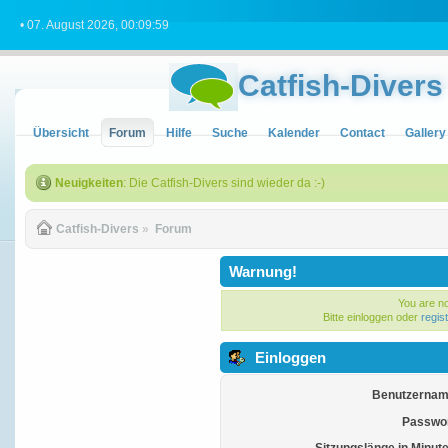
• 07. August 2026, 00:09:59
Catfish-Divers
Übersicht
Forum
Hilfe
Suche
Kalender
Contact
Gallery
Neuigkeiten
: Die Catfish-Divers sind wieder da :-)
Catfish-Divers
»
Forum
Warnung!
You are no
Bitte einloggen oder
regis
Einloggen
Benutzernam
Passwor