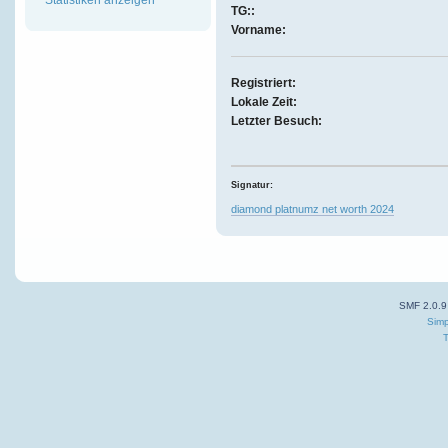
TG::
Vorname:
Registriert:
Lokale Zeit:
Letzter Besuch:
Signatur:
diamond platnumz net worth 2024
SMF 2.0.9
Simp
T