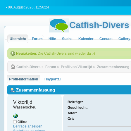
• 09. August 2026, 11:56:24
Catfish-Divers
Übersicht
Forum
Hilfe
Suche
Kalender
Contact
Gallery
Neuigkeiten
: Die Catfish-Divers sind wieder da :-)
Catfish-Divers
»
Forum
»
Profil von Viktoriijd
»
Zusammenfassung
Profil-Information
Tinyportal
Zusammenfassung
Viktoriijd 
Beiträge:
Wasserscheu
Geschlecht:
Alter:
Ort:
Offline
Beiträge anzeigen
Statistiken anzeigen