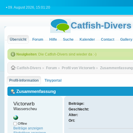
• 09. August 2026, 15:01:20
Catfish-Divers
Übersicht
Forum
Hilfe
Suche
Kalender
Contact
Gallery
Neuigkeiten
: Die Catfish-Divers sind wieder da :-)
Catfish-Divers
»
Forum
»
Profil von Victorwrb
»
Zusammenfassung
Profil-Information
Tinyportal
Zusammenfassung
Victorwrb 
Beiträge:
Wasserscheu
Geschlecht:
Alter:
Ort:
Offline
Beiträge anzeigen
Statistiken anzeigen