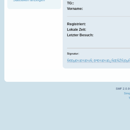
TG::
Vorname:
Registriert:
Lokale Zeit:
Letzter Besuch:
Signatur:
Ñ€ÐµÐ¼Ð¾Ð½Ñ‚ ÐºÐ¾Ð¼Ð¿ÑŒÑŽÑ‚ÐµÑ€
SMF 2.0.9
Simp
T