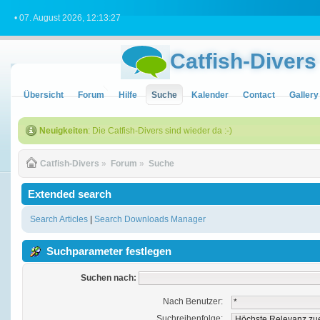
• 07. August 2026, 12:13:27
Catfish-Divers
Übersicht
Forum
Hilfe
Suche
Kalender
Contact
Gallery
Neuigkeiten
: Die Catfish-Divers sind wieder da :-)
Catfish-Divers
»
Forum
»
Suche
Extended search
Search Articles
|
Search Downloads Manager
Suchparameter festlegen
Suchen nach:
Nach Benutzer:
Suchreihenfolge: