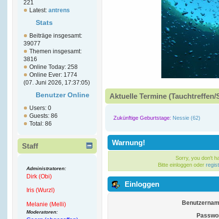
221
Latest:
antrens
Stats
Beiträge insgesamt:
39077
Themen insgesamt:
3816
Online Today: 258
Online Ever: 1774
(07. Juni 2026, 17:37:05)
Benutzer Online
Aktuelle Termine (Tauchtreffen/
Users: 0
Guests: 86
Zukünftige Geburtstage:
Nessie (62)
Total: 86
Warnung!
Staff
Sorry, you don't 
Bitte einloggen oder
regis
Administratoren:
Dirk (Obi)
Einloggen
Iris (Wurzl)
Benutzernam
Melanie (Melli)
Moderatoren:
Passwor