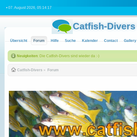
• 07. August 2026, 05:14:17
Catfish-Divers
Übersicht
Forum
Hilfe
Suche
Kalender
Contact
Gallery
Neuigkeiten
: Die Catfish-Divers sind wieder da :-)
Catfish-Divers
»
Forum