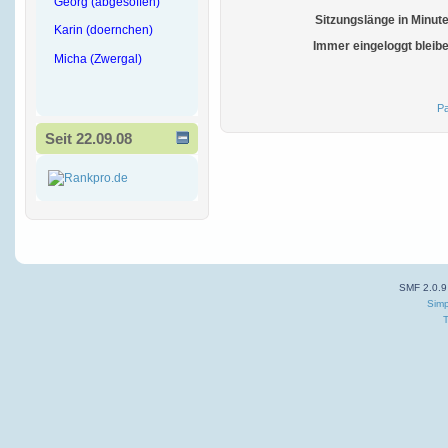
Georg (abgesoffen)
Sitzungslänge in Minut
Karin (doernchen)
Immer eingeloggt bleib
Micha (Zwergal)
Pa
Seit 22.09.08
SMF 2.0.9
Simp
T