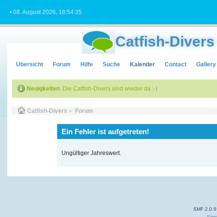
• 08. August 2026, 18:54:35
Catfish-Divers
Übersicht
Forum
Hilfe
Suche
Kalender
Contact
Gallery
Neuigkeiten
: Die Catfish-Divers sind wieder da :-)
Catfish-Divers
»
Forum
Ein Fehler ist aufgetreten!
Ungültiger Jahreswert.
SMF 2.0.9
Simp